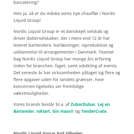
barcatering?
Hvis ja, så er du måske vores nye chauffør i Nordic
Liquid Group!
Nordic Liquid Group er et danskejet selskab og
driver datterselskaber, der i mere end 12 år har
leveret bartendere, barløsninger, isproduktion og
uddannelse til arrangementer i Danmark. Teamet
bag Nordic Liquid Group har mange års erfaring
inden for branchen, faget, samt udvikling af events.
Det seneste år har virksomheden påtaget sig flere og
flere opgaver uden for landets grænser, hvor
koncernen ligeledes ser fremtidige
vækstmuligheder.
Vores brands består bl.a. af
ZubarDubar
,
Lej en
Bartender
,
Isklart
,
Gin Hass®
og
TenderCrate
.
Nordic Liquid Group ApS tilbyder: