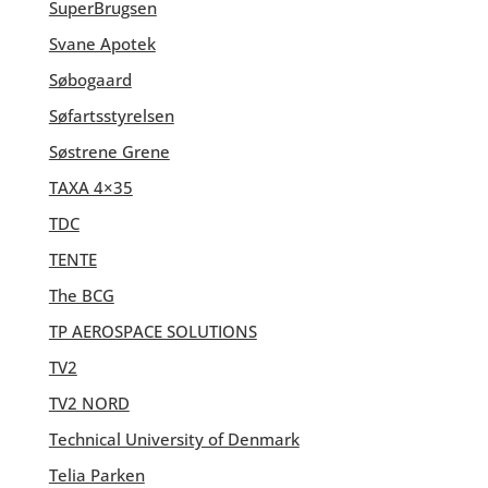
SuperBrugsen
Svane Apotek
Søbogaard
Søfartsstyrelsen
Søstrene Grene
TAXA 4×35
TDC
TENTE
The BCG
TP AEROSPACE SOLUTIONS
TV2
TV2 NORD
Technical University of Denmark
Telia Parken