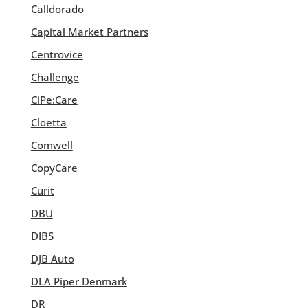
Calldorado
Capital Market Partners
Centrovice
Challenge
CiPe:Care
Cloetta
Comwell
CopyCare
Curit
DBU
DIBS
DJB Auto
DLA Piper Denmark
DR