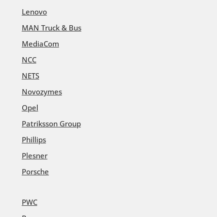
Lenovo
MAN Truck & Bus
MediaCom
NCC
NETS
Novozymes
Opel
Patriksson Group
Phillips
Plesner
Porsche
PWC