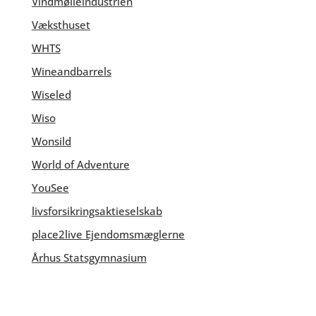
Vindmølleindustrien
Væksthuset
WHTS
Wineandbarrels
Wiseled
Wiso
Wonsild
World of Adventure
YouSee
livsforsikringsaktieselskab
place2live Ejendomsmæglerne
Århus Statsgymnasium